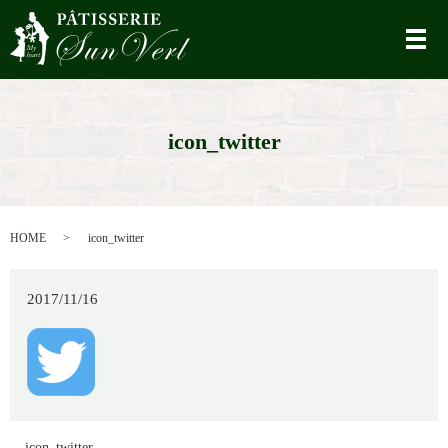
メ
icon_twitter
HOME
icon_twitter
2017/11/16
icon_twitter