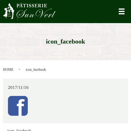
メ
icon_facebook
HOME
icon_facebook
2017/11/16
icon_facebook