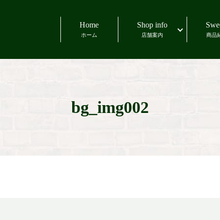
Home
Shop info
Swe
ホーム
店舗案内
商品
bg_img002