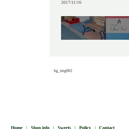
2017/11/16
bg_img002
Home
Shop info
Sweets
Policy
Contact